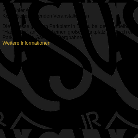
6352
Kitzbühler Alpen
Keine bevorstehenden Veranstaltungen
Die Adresse gibt den Parkplatz in Elmau bei der Gondelbahn
"Hartkaiser" an. Es gibt einen großen Parkplatz und auch ein
Parkhaus dort, Gäste der Bergbahnen [...]
Weitere Informationen