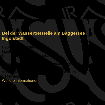
Bei der Wassertretstelle am Baggersee
Ingolstadt
P9WP+33 Ingolstadt
Ingolstadt
Keine bevorstehenden Veranstaltungen
Am westlichen Seite des Baggersee ist eine
Wasserstrettstelle zum Kneipen eingerichtet. Von hier aus
sind es auch nur noch wenige Meter bis zum ESV
Segelheim.
Weitere Informationen