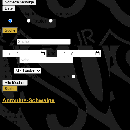
Sortierreihenfolge
Liste
Anzeigetyp für Suchergebnisse
Liste
Raster
Karte
Suche
Erweiterte Suche anzeigen
Suche
Daten
und
Nahe ...
Location Options
Land
Orte mit vielen Veranstaltungen?
Alle löschen
Suche
Antonius-Schwaige
Antoniusschwaige 47
Ingolstadt
Bayern
85049