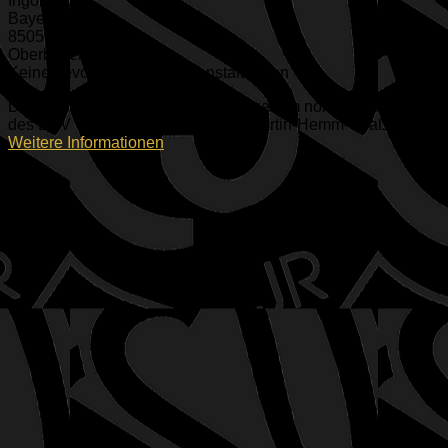
Ingolstadt
Bayern
85053
Oberbayern
Keine bevorstehenden Veranstaltungen
Die zwei Beachvolleyballplätze liegen im nördlichen Bereich
des ESV Geländes, direkt bei der Martin-Hemm-Straße.
Weitere Informationen