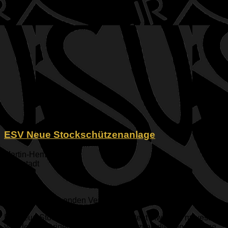
ESV Neue Stockschützenanlage
Martin-Hemm-Straße
Ingolstadt
Bayern
85053
Oberbayern
Keine bevorstehenden Veranstaltungen
Die neue Stockschützenanlage entsteht etwa 200 m westlich
von der bisherigen Anlagen. Sie grenzt an die Tennisplätze