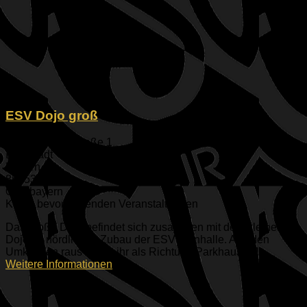
ESV Dojo groß
Geisenfelder Straße 1
Ingolstadt
Bayern
85053
Oberbayern
Keine bevorstehenden Veranstaltungen
Das große Dojo befindet sich zusammen mit dem kleinen
Dojo im nördlichen Zubau der ESV Turnhalle. Aus den
Umkleiden raus müsst ihr als Richtung Parkhaus [...]
Weitere Informationen