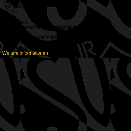
Geisenfelder Straße 1
Ingolstadt
Bayern
85053
Oberbayern
Keine bevorstehenden Veranstaltungen
Das große kleine befindet sich zusammen mit dem kleinen
Dojo im nördlichen Zubau der ESV Turnhalle. Aus den
Umkleiden raus müsst ihr als Richtung Parkhaus [...]
Weitere Informationen