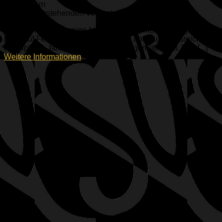
Oberbayern
Keine bevorstehenden Veranstaltungen
Die Antonius-Schweige bietet einen herrlichen Biergarten mit
Blick auf Felder und Wiesen. Es gibt aber auch ausreichend
Innenplätze, falls das Wetter doch ungemütlich ist. Das [...]
Weitere Informationen