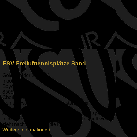
ESV Freilufttennisplätze Sand
Geisenfelder Straße 1
Ingolstadt
Bayern
85053
Oberbayern
Keine bevorstehenden Veranstaltungen
Auf ingesamt vier Sandplätzen kann vom späten Frühling bis
in den Herbst rein beim ESV Tennis gespielt werden. Bitte
zieht nach dem Spiel die Plätze [...]
Weitere Informationen