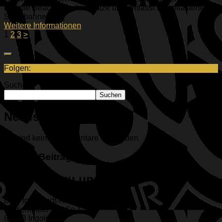
und die Beachvolleyballplätze und umfasst 5 gepflasterte
Stockbahnen. [...]
Weitere Informationen
1
2
3
>
Folgen:
Suchen
Suchen
Neueste Kommentare
Es sind keine Kommentare vorhanden.
Neuste Beiträge
Dein Weg zu uns
ESV Ingolstadt-Ringsee e.V.
Geisenfelder Straße 1
85053 Ingolstadt