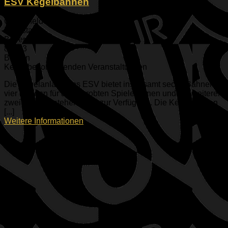
ESV Kegelbahnen
Geisenfelder Straße 1
Ingolstadt
Bayern
85053
Bayern
Keine bevorstehenden Veranstaltungen
Die Kegelanlage des ESV bietet insgesamt sechs Bahnen,
vier Bahnen für die erprobten Spieler*innen und die weiteren
zwei Bahnen stehen allen zur Verfügung. Die Kegelbahnen
[...]
Weitere Informationen