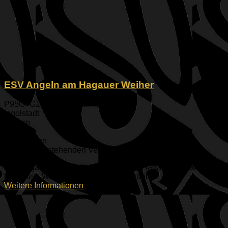
ESV Angeln am Hagauer Weiher
P95G+G2 Ingolstadt
Ingolstadt
Bayern
85051
Oberbayern
Keine bevorstehenden Veranstaltungen
Der Hagauer Weiher liegt südlich von Hagau, dicht an der
B16. Sein Wasser ist superklar und sauber.
Weitere Informationen